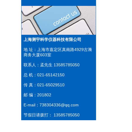
上海测宇科学仪器科技有限公司
地 址：上海市嘉定区真南路4929古漪
商务大厦603室
联系人：孟先生 13585785050
总 机：021-65142150
传 真：021-65029510
邮 编：201802
E-mail：738304336@qq.com
节假日请拨打： 13585785050